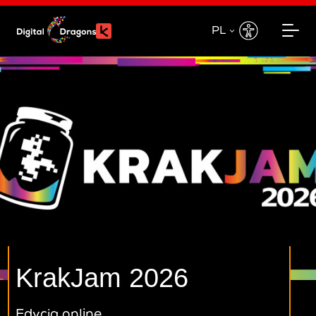
PL
PL
EN
KrakJam 2026
Edycja online