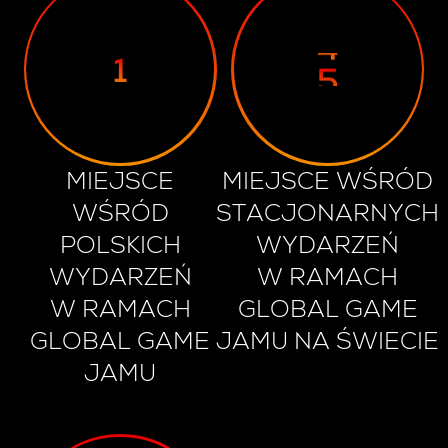
3
4
1
5
MIEJSCE
MIEJSCE WŚRÓD
WŚRÓD
STACJONARNYCH
1
POLSKICH
WYDARZEŃ
2
WYDARZEŃ
W RAMACH
3
W RAMACH
GLOBAL GAME
4
GLOBAL GAME
JAMU NA ŚWIECIE
5
JAMU
6
7