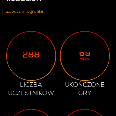
282
64
283
65
Zobacz infografikę
284
66
285
67
286
68
287
69
288
70
289
71
LICZBA
UKOŃCZONE
UCZESTNIKÓW
GRY
1
2