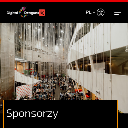
PL
PL
EN
Sponsorzy